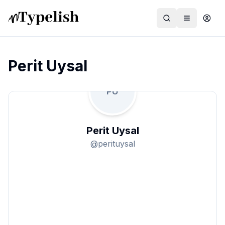
Perit Uysal
PU
Dünya
Film ve Dizi
Perit Uysal
Kültür ve Sanat
@
perituysal
Sağlık
Siyaset ve Tarih
Hayvan Hakları
Feminizm