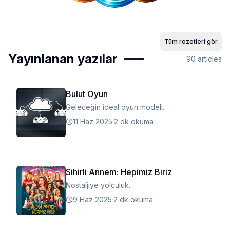
Tüm rozetleri gör
Yayınlanan yazılar
90
articles
Bulut Oyun
Geleceğin ideal oyun modeli.
11 Haz 2025
·
2 dk okuma
Sihirli Annem: Hepimiz Biriz
Nostaljiye yolculuk.
9 Haz 2025
·
2 dk okuma