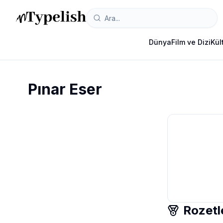
Dünya
Film ve Dizi
Kül
Pınar Eser
Rozetl