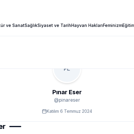
tür ve Sanat
Sağlık
Siyaset ve Tarih
Hayvan Hakları
Feminizm
Eğiti
PE
Pınar Eser
@
pinareser
Katılım
6 Temmuz 2024
er