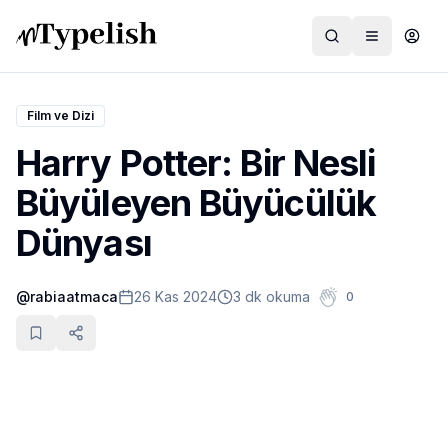
Film ve Dizi
Harry Potter: Bir Nesli
Dünya
Büyüleyen Büyücülük
Film ve Dizi
Dünyası
Kültür ve Sanat
@
rabiaatmaca
26 Kas 2024
3 dk okuma
0
Sağlık
Siyaset ve Tarih
Hayvan Hakları
Feminizm