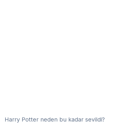
Eğitim
Kitap
Teknoloji
Keşfet
Harry Potter neden bu kadar sevildi?