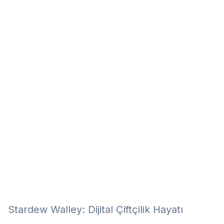
Eğitim
Kitap
Teknoloji
Keşfet
Stardew Walley: Dijital Çiftçilik Hayatı