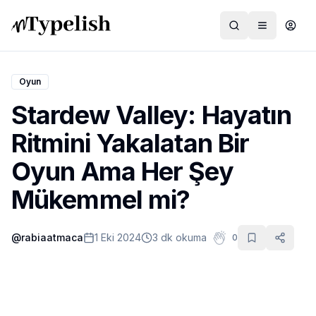
Oyun
Stardew Valley: Hayatın
Dünya
Ritmini Yakalatan Bir
Film ve Dizi
Oyun Ama Her Şey
Kültür ve Sanat
Mükemmel mi?
Sağlık
@
rabiaatmaca
1 Eki 2024
3 dk okuma
0
Siyaset ve Tarih
Hayvan Hakları
Feminizm