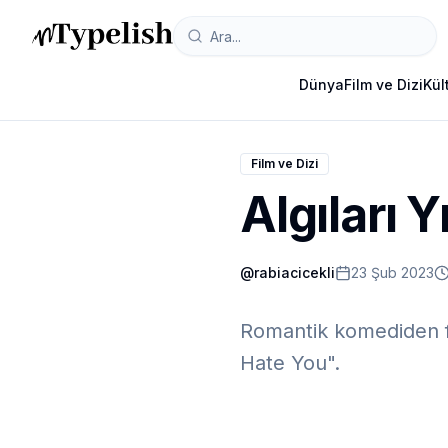
Dünya
Film ve Dizi
Kül
Film ve Dizi
Algıları 
@
rabiacicekli
23 Şub 2023
Romantik komediden fa
Hate You".