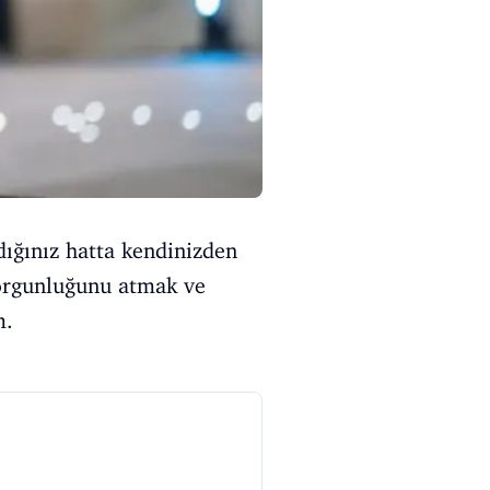
dığınız hatta kendinizden
yorgunluğunu atmak ve
m.