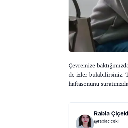
Çevremize baktığımızda 
de izler bulabilirsini
haftasonunu suratınızda
Rabia Çiçekl
@
rabiacicekli