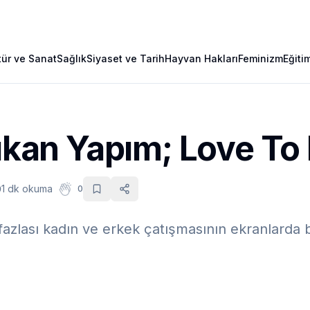
tür ve Sanat
Sağlık
Siyaset ve Tarih
Hayvan Hakları
Feminizm
Eğiti
Yıkan Yapım; Love To
1 dk okuma
0
zlası kadın ve erkek çatışmasının ekranlarda 