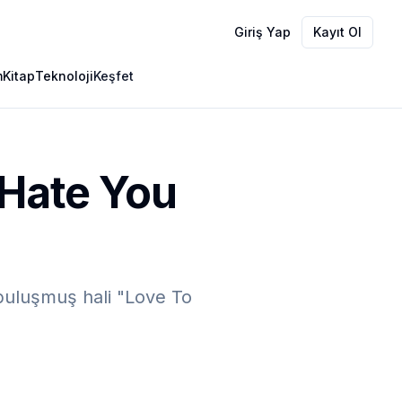
Giriş Yap
Kayıt Ol
m
Kitap
Teknoloji
Keşfet
 Hate You
buluşmuş hali "Love To