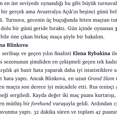
in en üst seviyede oynandığı bu gibi büyük turnuvala
bir gerçek ama Avustralya Açık’ın beşinci günü belk
di. Turnuva, gecenin üç buçuğunda biten maçtan tu
u dolu bir günü geride bıraktı. Gün içinde oynanan
le öne çıkan birkaç maça şöyle bir bakalım.
na Blinkova
seribaşı ve geçen yılın finalisti
Elena Rybakina
il
s sezonunun şimdiden en çekişmeli geçen tek kadı
arşılık 46 basit hata yaparak daha iyi istatistiklere
sit hata yaptı. Ancak Blinkova, en uzun
Grand Slam
en maçta son derece iyi mücadele etti. Rus tenisçi 
neği sergiledi. Kayda değer iki maç puanı kurtarışı
şen müthiş bir
forehand
vuruşuyla geldi. Ardından 1
savunma yaptı. 32 dakika süren ve toplam 42 puanın