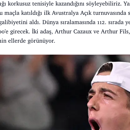
ı korkusuz tenisiyle kazandığını söyleyebiliriz. Yal
 maçla katıldığı ilk Avustralya Açık turnuvasında s
 galibiyetini aldı. Dünya sıralamasında 112. sırada 
00'e girecek. İki adaş, Arthur Cazaux ve Arthur Fils
in ellerde görünüyor.