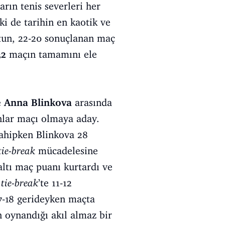
rın tenis severleri her
i de tarihin en kaotik ve
tun, 22-20 sonuçlanan maç
32
maçın tamamını ele
e
Anna Blinkova
arasında
nlar maçı olmaya aday.
 sahipken Blinkova 28
tie-break
mücadelesine
altı maç puanı kurtardı ve
,
tie-break
’te 11-12
7-18 gerideyken maçta
 oynandığı akıl almaz bir