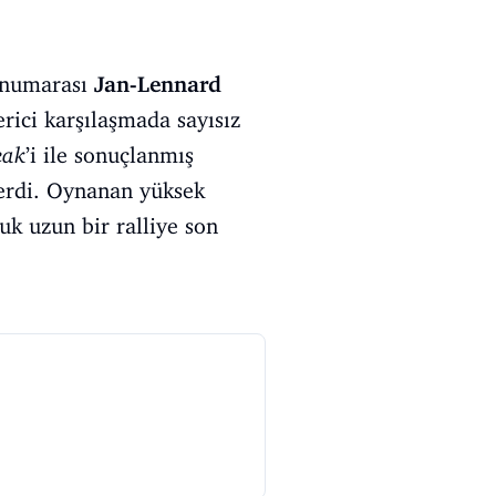
5 numarası
Jan-Lennard
erici karşılaşmada sayısız
eak
’i ile sonuçlanmış
 erdi. Oynanan yüksek
k uzun bir ralliye son