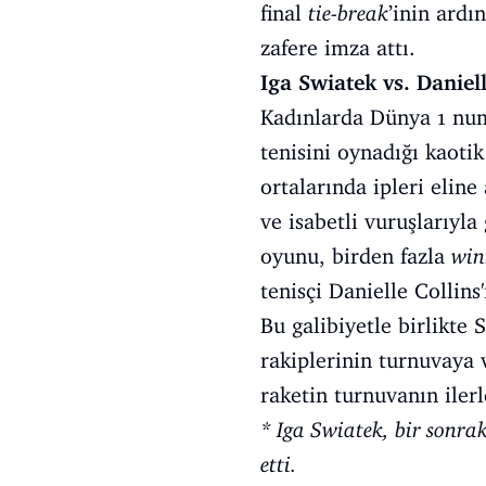
final
tie-break
’inin ardı
zafere imza attı.
Iga Swiatek vs. Daniell
Kadınlarda Dünya 1 nu
tenisini oynadığı kaoti
ortalarında ipleri eline 
ve isabetli vuruşlarıyl
oyunu, birden fazla
win
tenisçi Danielle Collins
Bu galibiyetle birlikte 
rakiplerinin turnuvaya 
raketin turnuvanın iler
* Iga Swiatek, bir sonra
etti.