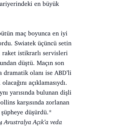
kariyerindeki en büyük
bütün maç boyunca en iyi
rdu. Swiatek üçüncü setin
aket istikrarlı servisleri
oyundan düştü. Maçın son
a dramatik olanı ise ABD’li
i olacağını açıklamasıydı.
aynı yarısında bulunan dişli
ollins karşısında zorlanan
ı şüpheye düşürdü.*
4 Avustralya Açık’a veda