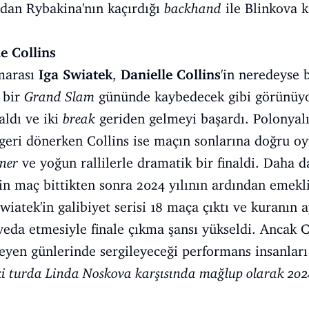
ndan Rybakina'nın kaçırdığı
backhand
ile Blinkova 
e Collins
marası
Iga Swiatek
,
Danielle Collins
'in neredeyse 
k bir
Grand Slam
gününde kaybedecek gibi görünüyo
aldı ve iki
break
geriden gelmeyi başardı. Polonyalı r
a geri dönerken Collins ise maçın sonlarına doğru 
ner
ve yoğun rallilerle dramatik bir finaldi. Daha d
'in maç bittikten sonra 2024 yılının ardından emekl
Swiatek'in galibiyet serisi 18 maça çıktı ve kuranın 
veda etmesiyle finale çıkma şansı yükseldi. Ancak C
leyen günlerinde sergileyeceği performans insanlar
ki turda Linda Noskova karşısında mağlup olarak 202