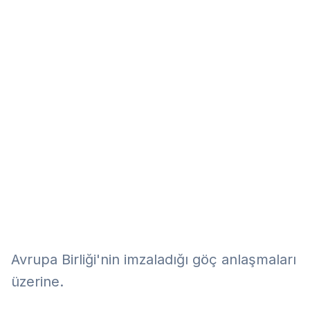
Eğitim
Kitap
Teknoloji
Keşfet
Avrupa Birliği'nin imzaladığı göç anlaşmaları
üzerine.