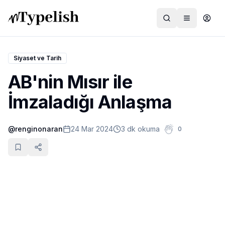
Siyaset ve Tarih
AB'nin Mısır ile
Dünya
İmzaladığı Anlaşma
Film ve Dizi
@
renginonaran
24 Mar 2024
3 dk okuma
0
Kültür ve Sanat
Sağlık
Siyaset ve Tarih
Hayvan Hakları
Feminizm