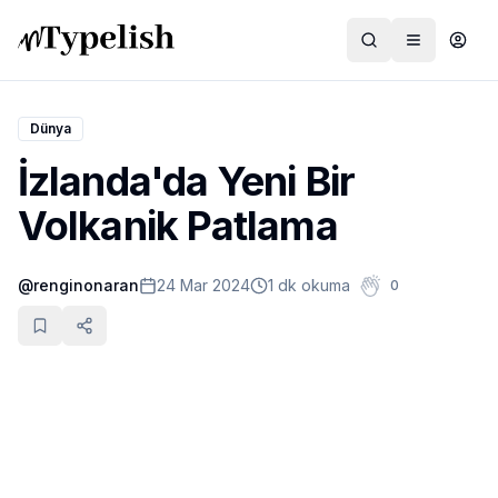
Dünya
İzlanda'da Yeni Bir
Dünya
Volkanik Patlama
Film ve Dizi
@
renginonaran
24 Mar 2024
1 dk okuma
0
Kültür ve Sanat
Sağlık
Siyaset ve Tarih
Hayvan Hakları
Feminizm