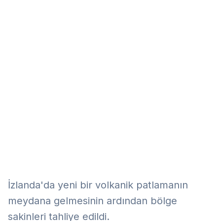
Eğitim
Kitap
Teknoloji
Keşfet
İzlanda'da yeni bir volkanik patlamanın
meydana gelmesinin ardından bölge
sakinleri tahliye edildi.