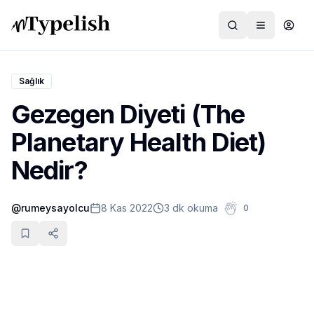
Sağlık
Gezegen Diyeti (The
Dünya
Planetary Health Diet)
Film ve Dizi
Nedir?
Kültür ve Sanat
@
rumeysayolcu
8 Kas 2022
3 dk okuma
0
Sağlık
Siyaset ve Tarih
Hayvan Hakları
Feminizm