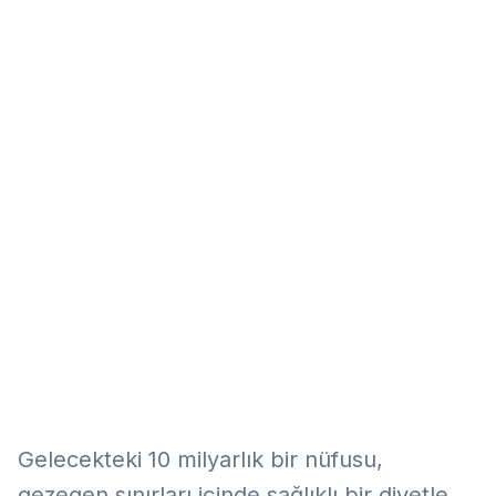
Eğitim
Kitap
Teknoloji
Keşfet
Gelecekteki 10 milyarlık bir nüfusu,
gezegen sınırları içinde sağlıklı bir diyetle