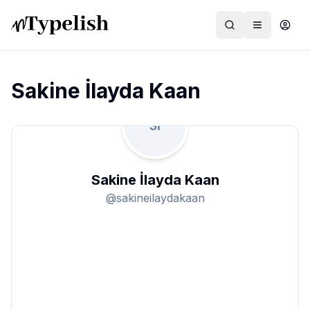
Sakine İlayda Kaan
Sİ
Dünya
Film ve Dizi
Sakine İlayda Kaan
Kültür ve Sanat
@
sakineilaydakaan
Sağlık
Siyaset ve Tarih
Hayvan Hakları
Feminizm