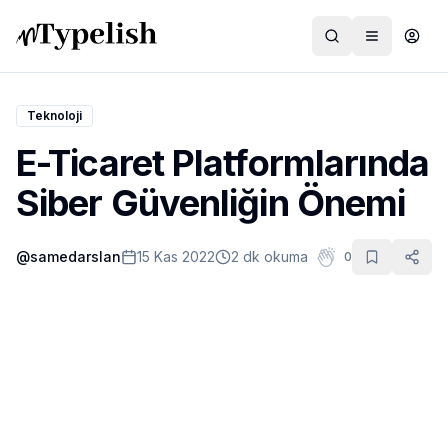
Teknoloji
E-Ticaret Platformlarında
Dünya
Siber Güvenliğin Önemi
Film ve Dizi
@
samedarslan
15 Kas 2022
2 dk okuma
0
Kültür ve Sanat
Sağlık
Siyaset ve Tarih
Hayvan Hakları
Feminizm