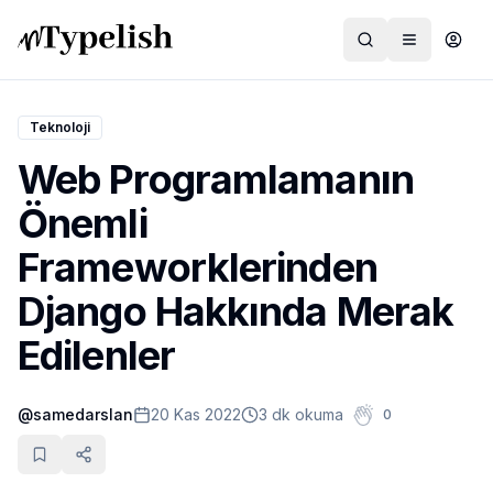
Teknoloji
Web Programlamanın
Dünya
Önemli
Film ve Dizi
Frameworklerinden
Kültür ve Sanat
Django Hakkında Merak
Sağlık
Edilenler
Siyaset ve Tarih
@
samedarslan
20 Kas 2022
3 dk okuma
0
Hayvan Hakları
Feminizm