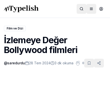
Film ve Dizi
İzlemeye Değer
Dünya
Bollywood filmleri
Film ve Dizi
@
saredurdu
28 Tem 2024
3 dk okuma
0
Kültür ve Sanat
Sağlık
Siyaset ve Tarih
Hayvan Hakları
Feminizm