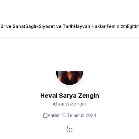
tür ve Sanat
Sağlık
Siyaset ve Tarih
Hayvan Hakları
Feminizm
Eğiti
Heval Sarya Zengin
@
saryazengin
Katılım
15 Temmuz 2024