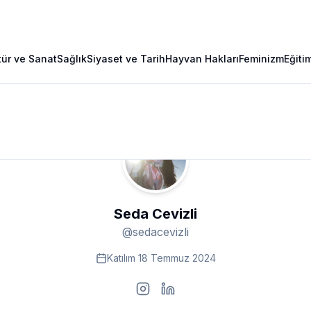
tür ve Sanat
Sağlık
Siyaset ve Tarih
Hayvan Hakları
Feminizm
Eğiti
Seda Cevizli
@
sedacevizli
Katılım
18 Temmuz 2024