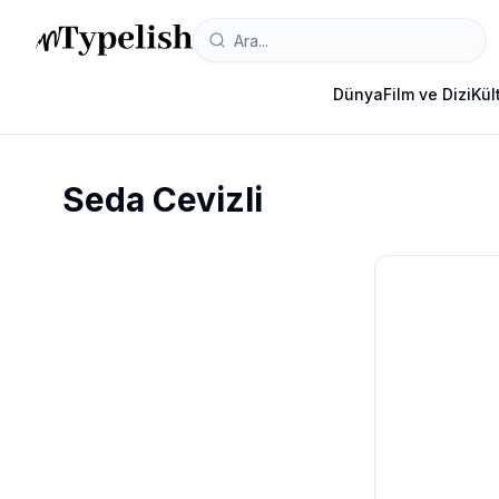
Dünya
Film ve Dizi
Kül
Seda Cevizli