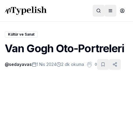
Kültür ve Sanat
Van Gogh Oto-Portreleri
Dünya
@
sedayavas
1 Nis 2024
2 dk okuma
0
Film ve Dizi
Kültür ve Sanat
Sağlık
Siyaset ve Tarih
Hayvan Hakları
Feminizm