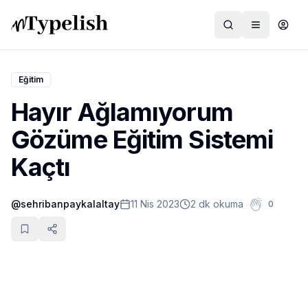
Eğitim
Hayır Ağlamıyorum
Dünya
Gözüme Eğitim Sistemi
Film ve Dizi
Kaçtı
Kültür ve Sanat
@
sehribanpaykalaltay
11 Nis 2023
2 dk okuma
0
Sağlık
Siyaset ve Tarih
Hayvan Hakları
Feminizm