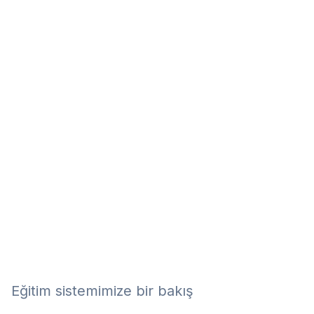
Eğitim
Kitap
Teknoloji
Keşfet
Eğitim sistemimize bir bakış