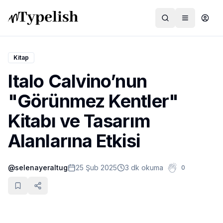
Kitap
Italo Calvino’nun
Dünya
"Görünmez Kentler"
Film ve Dizi
Kitabı ve Tasarım
Kültür ve Sanat
Alanlarına Etkisi
Sağlık
@
selenayeraltug
25 Şub 2025
3 dk okuma
0
Siyaset ve Tarih
Hayvan Hakları
Feminizm