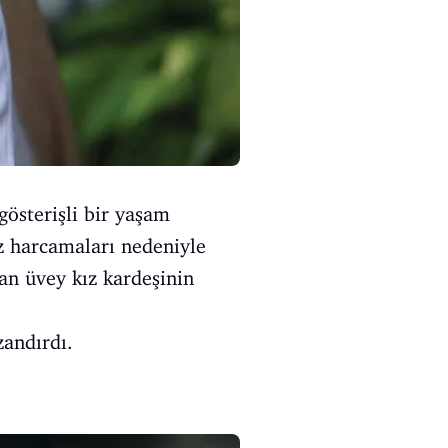
gösterişli bir yaşam
z harcamaları nedeniyle
yan üvey kız kardeşinin
zandırdı.