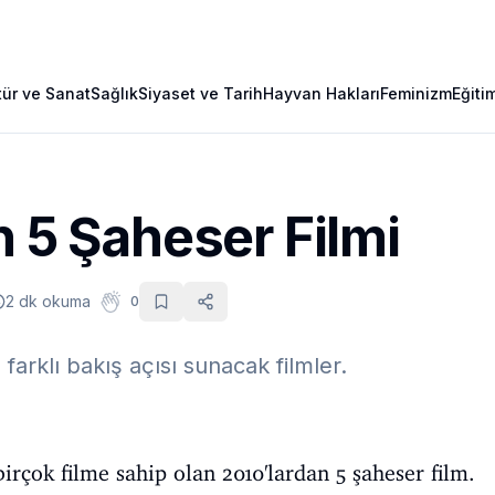
tür ve Sanat
Sağlık
Siyaset ve Tarih
Hayvan Hakları
Feminizm
Eğiti
n 5 Şaheser Filmi
2 dk okuma
0
farklı bakış açısı sunacak filmler.
irçok filme sahip olan 2010'lardan 5 şaheser film.