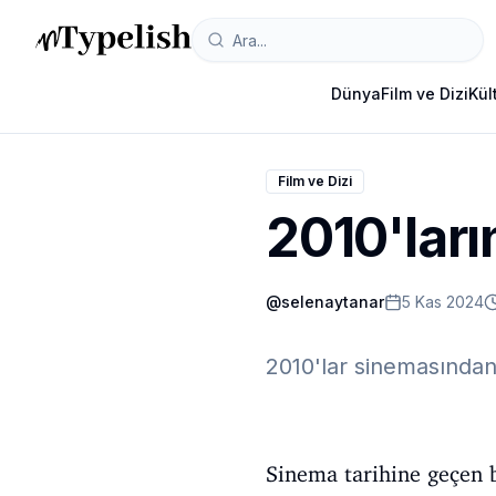
Dünya
Film ve Dizi
Kül
Film ve Dizi
2010'ları
@
selenaytanar
5 Kas 2024
2010'lar sinemasından 
Sinema tarihine geçen b