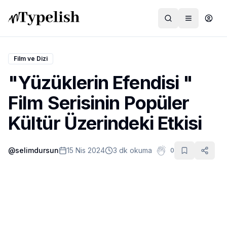
Film ve Dizi
"Yüzüklerin Efendisi "
Dünya
Film Serisinin Popüler
Film ve Dizi
Kültür Üzerindeki Etkisi
Kültür ve Sanat
@
selimdursun
15 Nis 2024
3 dk okuma
0
Sağlık
Siyaset ve Tarih
Hayvan Hakları
Feminizm