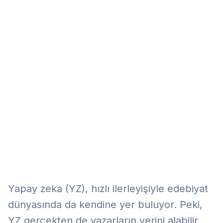
Eğitim
Kitap
Teknoloji
Keşfet
Yapay zeka (YZ), hızlı ilerleyişiyle edebiyat
dünyasında da kendine yer buluyor. Peki,
YZ gerçekten de yazarların yerini alabilir