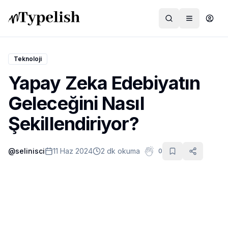
Teknoloji
Yapay Zeka Edebiyatın
Dünya
Geleceğini Nasıl
Film ve Dizi
Şekillendiriyor?
Kültür ve Sanat
@
selinisci
11 Haz 2024
2 dk okuma
0
Sağlık
Siyaset ve Tarih
Hayvan Hakları
Feminizm