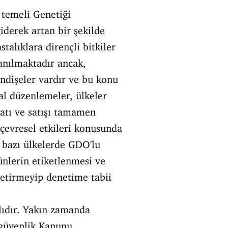
n temeli Genetiği
iderek artan bir şekilde
talıklara dirençli bitkiler
anılmaktadır ancak,
endişeler vardır ve bu konu
al düzenlemeler, ülkeler
latı ve satışı tamamen
 çevresel etkileri konusunda
, bazı ülkelerde GDO'lu
ünlerin etiketlenmesi ve
getirmeyip denetime tabii
lıdır.
Yakın zamanda
yogüvenlik Kanunu