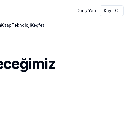
Giriş Yap
Kayıt Ol
m
Kitap
Teknoloji
Keşfet
eceğimiz