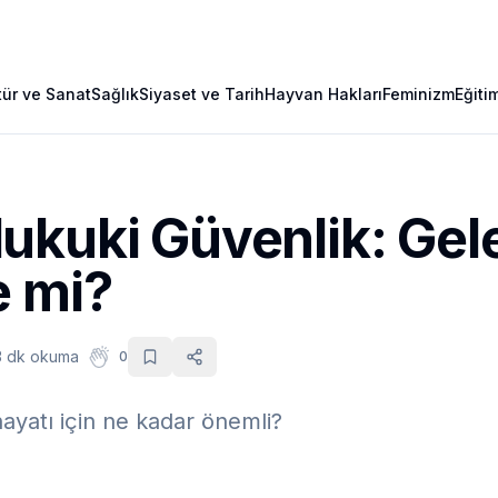
tür ve Sanat
Sağlık
Siyaset ve Tarih
Hayvan Hakları
Feminizm
Eğiti
ukuki Güvenlik: Gel
e mi?
3 dk okuma
0
hayatı için ne kadar önemli?