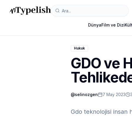
Dünya
Film ve Dizi
Kül
Hukuk
GDO ve H
Tehliked
@
selinozgen
7 May 2023
Gdo teknolojisi insan 