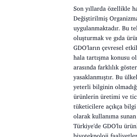
Son yıllarda özellikle h
Değiştirilmiş Organizma
uygulanmaktadır. Bu tekn
oluşturmak ve gıda ürü
GDO'ların çevresel etki
hala tartışma konusu ol
arasında farklılık göst
yasaklanmıştır. Bu ülke
yeterli bilginin olmadı
ürünlerin üretimi ve ti
tüketicilere açıkça bil
olarak kullanıma sunan
Türkiye'de GDO'lu ürünle
biyoteknoloji faaliyetl