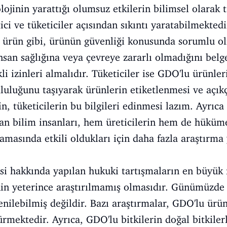
lojinin yarattığı olumsuz etkilerin bilimsel olara
ci ve tüketiciler açısından sıkıntı yaratabilmekted
ir ürün gibi, ürünün güvenliği konusunda sorumlu o
 insan sağlığına veya çevreye zararlı olmadığını bel
kli izinleri almalıdır. Tüketiciler ise GDO'lu ürünl
uluğunu taşıyarak ürünlerin etiketlenmesi ve açı
çin, tüketicilerin bu bilgileri edinmesi lazım. Ayrıca
n bilim insanları, hem üreticilerin hem de hüküme
masında etkili oldukları için daha fazla araştırma
si hakkında yapılan hukuki tartışmaların en büyük
inin yeterince araştırılmamış olmasıdır. Günümüzde 
nilebilmiş değildir. Bazı araştırmalar, GDO'lu ürünl
ürmektedir. Ayrıca, GDO'lu bitkilerin doğal bitkile