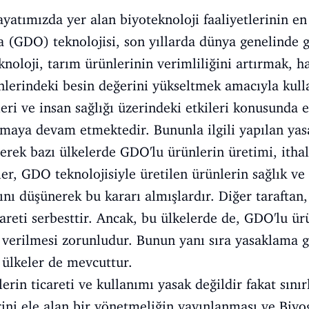
ayatımızda yer alan biyoteknoloji faaliyetlerinin e
 (GDO) teknolojisi, son yıllarda dünya genelinde g
oloji, tarım ürünlerinin verimliliğini artırmak, has
nlerindeki besin değerini yükseltmek amacıyla kull
leri ve insan sağlığı üzerindeki etkileri konusunda 
maya devam etmektedir. Bununla ilgili yapılan yas
ererek bazı ülkelerde GDO'lu ürünlerin üretimi, itha
ler, GDO teknolojisiyle üretilen ürünlerin sağlık ve
ğını düşünerek bu kararı almışlardır. Diğer taraftan
careti serbesttir. Ancak, bu ülkelerde de, GDO'lu ür
gi verilmesi zorunludur. Bunun yanı sıra yasaklama 
 ülkeler de mevcuttur.
rin ticareti ve kullanımı yasak değildir fakat sınır
erini ele alan bir yönetmeliğin yayınlanması ve Bi