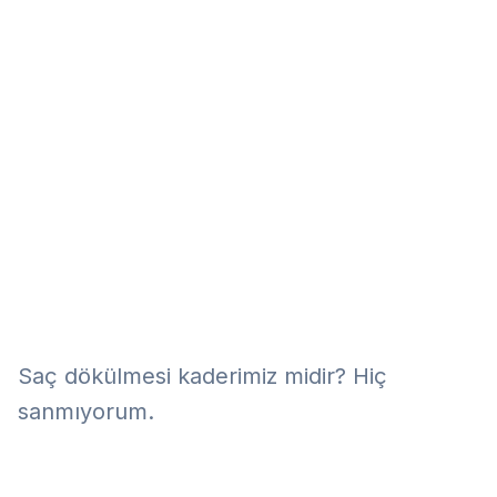
Eğitim
Kitap
Teknoloji
Keşfet
Saç dökülmesi kaderimiz midir? Hiç
sanmıyorum.