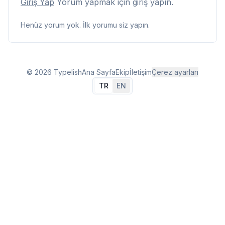
Giriş Yap
Yorum yapmak için giriş yapın.
Henüz yorum yok. İlk yorumu siz yapın.
© 2026 Typelish
Ana Sayfa
Ekip
İletişim
Çerez ayarları
TR
EN
Dil