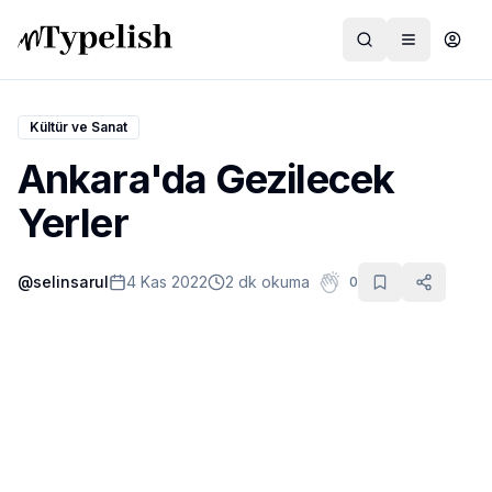
Kültür ve Sanat
Ankara'da Gezilecek
Dünya
Yerler
Film ve Dizi
@
selinsarul
4 Kas 2022
2 dk okuma
0
Kültür ve Sanat
Sağlık
Siyaset ve Tarih
Hayvan Hakları
Feminizm