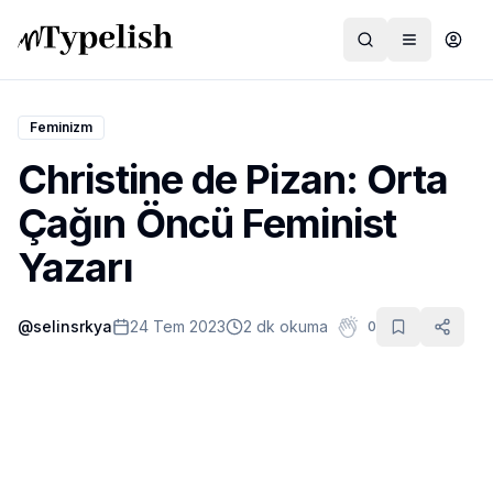
Feminizm
Christine de Pizan: Orta
Dünya
Çağın Öncü Feminist
Film ve Dizi
Yazarı
Kültür ve Sanat
@
selinsrkya
24 Tem 2023
2 dk okuma
0
Sağlık
Siyaset ve Tarih
Hayvan Hakları
Feminizm