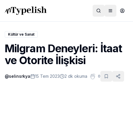
Kültür ve Sanat
Milgram Deneyleri: İtaat
Dünya
ve Otorite İlişkisi
Film ve Dizi
@
selinsrkya
15 Tem 2023
2 dk okuma
0
Kültür ve Sanat
Sağlık
Siyaset ve Tarih
Hayvan Hakları
Feminizm