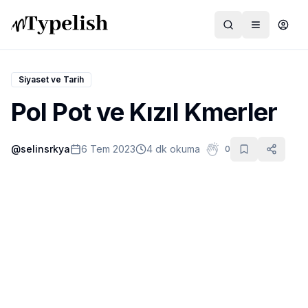
Siyaset ve Tarih
Pol Pot ve Kızıl Kmerler
Dünya
@
selinsrkya
6 Tem 2023
4 dk okuma
0
Film ve Dizi
Kültür ve Sanat
Sağlık
Siyaset ve Tarih
Hayvan Hakları
Feminizm