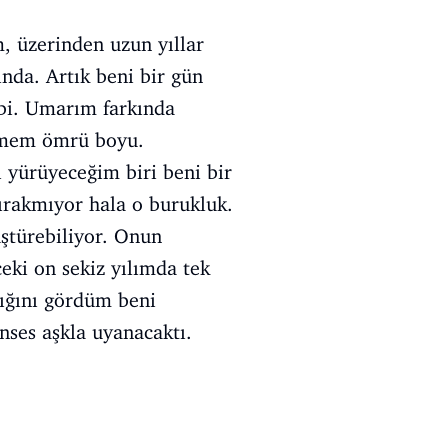
, üzerinden uzun yıllar
ında. Artık beni bir gün
ibi. Umarım farkında
elmem ömrü boyu.
 yürüyeceğim biri beni bir
ırakmıyor hala o burukluk.
üştürebiliyor. Onun
eki on sekiz yılımda tek
ığını gördüm beni
nses aşkla uyanacaktı.