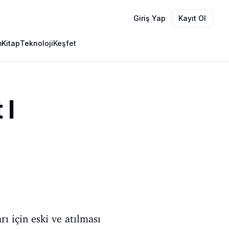
Giriş Yap
Kayıt Ol
m
Kitap
Teknoloji
Keşfet
 I
 için eski ve atılması