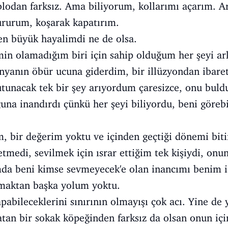
blodan farksız. Ama biliyorum, kollarımı açarım. 
ururum, koşarak kapatırım.
k en büyük hayalimdi ne de olsa.
in olamadığım biri için sahip olduğum her şeyi a
ünyanın öbür ucuna giderdim, bir illüzyondan ibaret
 Tutunacak tek bir şey arıyordum çaresizce, onu bu
una inandırdı çünkü her şeyi biliyordu, beni görebi
, bir değerim yoktu ve içinden geçtiği dönemi biti
etmedi, sevilmek için ısrar ettiğim tek kişiydi, 
da beni kimse sevmeyecek'e olan inancımı benim iç
maktan başka yolum yoktu.
apabileceklerini sınırının olmayışı çok acı. Yine d
atan bir sokak köpeğinden farksız da olsan onun i