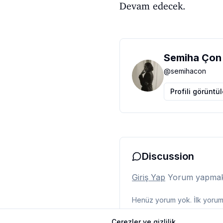
Devam edecek.
Semiha Çon
@
semihacon
Profili görüntü
Discussion
Giriş Yap
Yorum yapmak i
Henüz yorum yok. İlk yorumu
Çerezler ve gizlilik