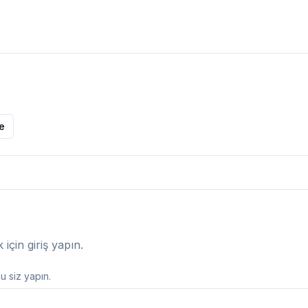
le
çin giriş yapın.
 siz yapın.