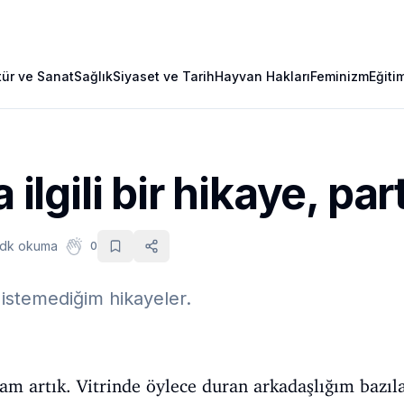
tür ve Sanat
Sağlık
Siyaset ve Tarih
Hayvan Hakları
Feminizm
Eğiti
 ilgili bir hikaye, part
 dk okuma
0
istemediğim hikayeler.
artık. Vitrinde öylece duran arkadaşlığım bazıları