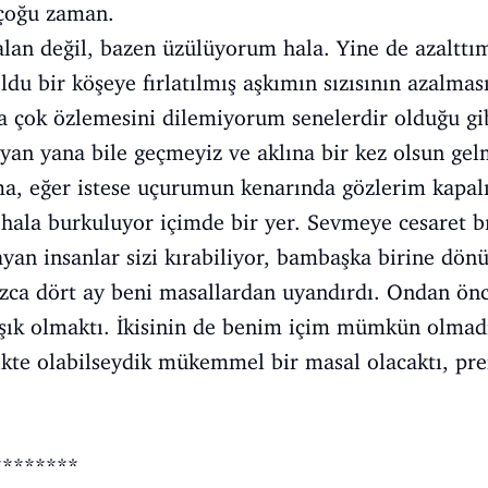
çoğu zaman.
lan değil, bazen üzülüyorum hala. Yine de azalttım
ldu bir köşeye fırlatılmış aşkımın sızısının azalmas
sa çok özlemesini dilemiyorum senelerdir olduğu g
yan yana bile geçmeyiz ve aklına bir kez olsun g
, eğer istese uçurumun kenarında gözlerim kapalı
 hala burkuluyor içimde bir yer. Sevmeye cesaret b
an insanlar sizi kırabiliyor, bambaşka birine dön
zca dört ay beni masallardan uyandırdı. Ondan önc
aşık olmaktı. İkisinin de benim içim mümkün olmad
likte olabilseydik mükemmel bir masal olacaktı, pre
.
********