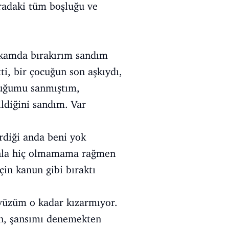
Aradaki tüm boşluğu ve
rkamda bırakırım sandım
ti, bir çocuğun son aşkıydı,
lduğumu sanmıştım,
ldiğini sandım. Var
rdiği anda beni yok
onunla hiç olmamama rağmen
in kanun gibi bıraktı
e yüzüm o kadar kızarmıyor.
çin, şansımı denemekten