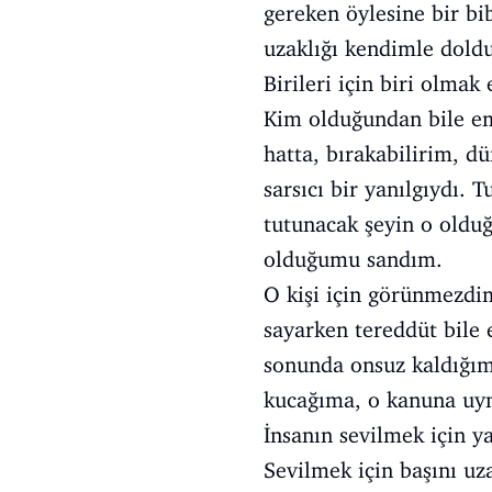
gereken öylesine bir bi
uzaklığı kendimle dold
Birileri için biri olma
Kim olduğundan bile em
hatta, bırakabilirim, d
sarsıcı bir yanılgıydı.
tutunacak şeyin o olduğ
olduğumu sandım.
O kişi için görünmezdim
sayarken tereddüt bile 
sonunda onsuz kaldığım
kucağıma, o kanuna uy
İnsanın sevilmek için y
Sevilmek için başını uz