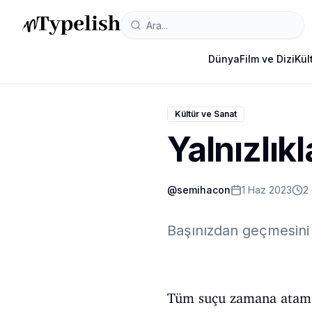
Dünya
Film ve Dizi
Kül
Kültür ve Sanat
Yalnızlıkla
@
semihacon
1 Haz 2023
2
Başınızdan geçmesini 
Tüm suçu zamana atamam 