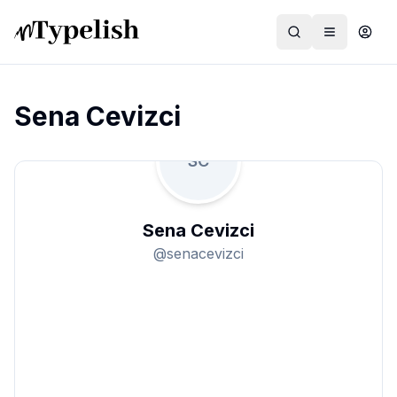
Sena Cevizci
SC
Dünya
Film ve Dizi
Sena Cevizci
Kültür ve Sanat
@
senacevizci
Sağlık
Siyaset ve Tarih
Hayvan Hakları
Feminizm