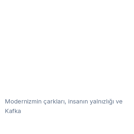
Eğitim
Kitap
Teknoloji
Keşfet
Modernizmin çarkları, insanın yalnızlığı ve
Kafka