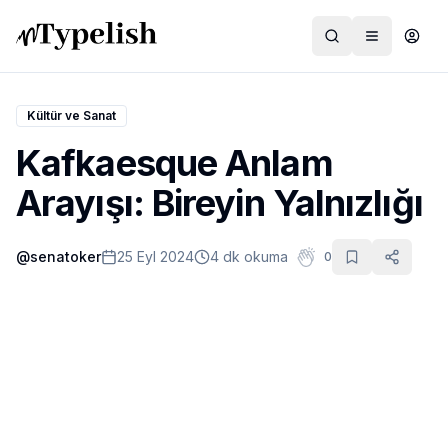
Kültür ve Sanat
Kafkaesque Anlam
Dünya
Arayışı: Bireyin Yalnızlığı
Film ve Dizi
@
senatoker
25 Eyl 2024
4 dk okuma
0
Kültür ve Sanat
Sağlık
Siyaset ve Tarih
Hayvan Hakları
Feminizm