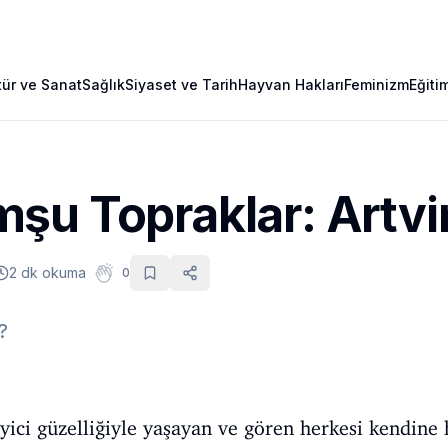
tür ve Sanat
Sağlık
Siyaset ve Tarih
Hayvan Hakları
Feminizm
Eğiti
şu Topraklar: Artvi
2 dk okuma
0
?
eyici güzelliğiyle yaşayan ve gören herkesi kendine