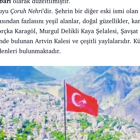
barı
olarak düzeltilmiştir.
suyu
Çoruh Nehri
'dir. Şehrin bir diğer eski ismi olan
sından fazlasını yeşil alanlar, doğal güzellikler, k
rçka Karagöl, Murgul Delikli Kaya Şelalesi, Şavşa
e bulunan Artvin Kalesi ve çeşitli yaylalarıdır. Kü
denleri bulunmaktadır.