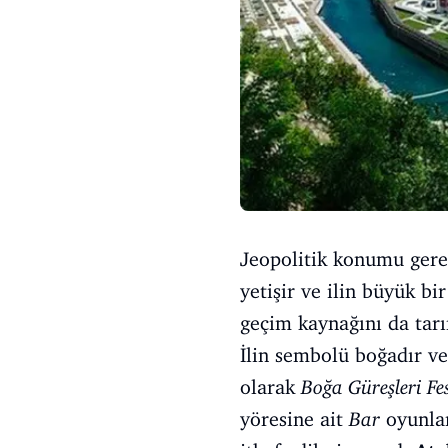
Jeopolitik konumu gereği
yetişir ve ilin büyük b
geçim kaynağını da tar
İlin sembolü boğadır ve 
olarak
Boğa Güreşleri Fes
yöresine ait
Bar
oyunlar