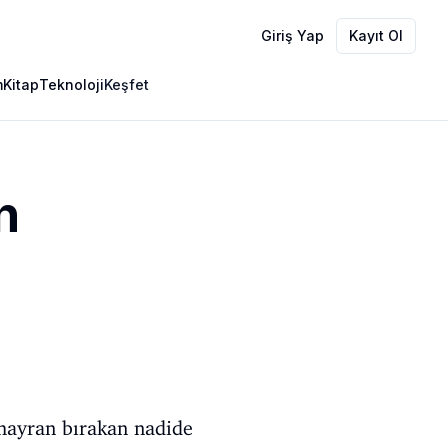
Giriş Yap
Kayıt Ol
m
Kitap
Teknoloji
Keşfet
n
 hayran bırakan nadide