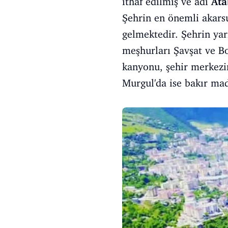
ithaf edilmiş ve adı
Ata
Şehrin en önemli akar
gelmektedir. Şehrin yarı
meşhurları Şavşat ve Bo
kanyonu, şehir merkezind
Murgul'da ise bakır ma