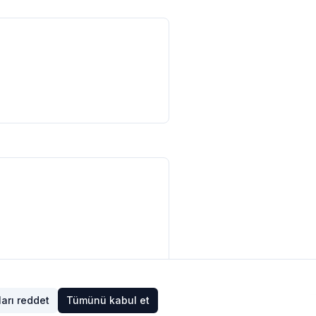
arı reddet
Tümünü kabul et