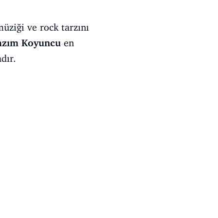
üziği ve rock tarzını
azım Koyuncu
en
dır.