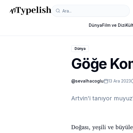
Dünya
Film ve Dizi
Kül
Dünya
Göğe Kom
@
sevalhacoglu
13 Ara 2023
Artvin'i tanıyor muyuz
Doğası, yeşili ve büyül