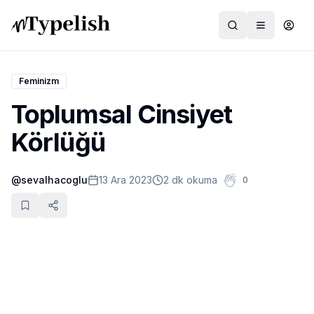
Feminizm
Toplumsal Cinsiyet
Dünya
Körlüğü
Film ve Dizi
@
sevalhacoglu
13 Ara 2023
2 dk okuma
0
Kültür ve Sanat
Sağlık
Siyaset ve Tarih
Hayvan Hakları
Feminizm