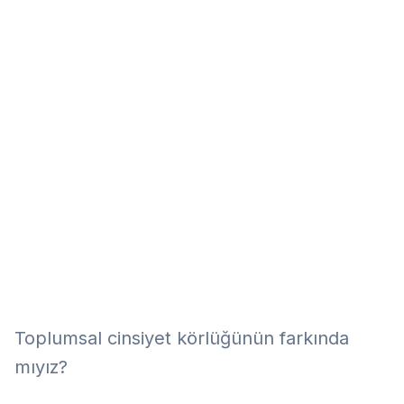
Eğitim
Kitap
Teknoloji
Keşfet
Toplumsal cinsiyet körlüğünün farkında
mıyız?