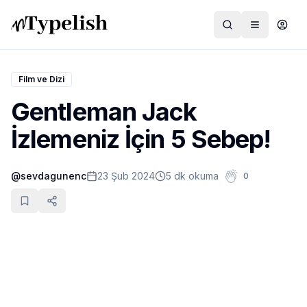
Film ve Dizi
Gentleman Jack
Dünya
İzlemeniz İçin 5 Sebep!
Film ve Dizi
@
sevdagunenc
23 Şub 2024
5 dk okuma
0
Kültür ve Sanat
Sağlık
Siyaset ve Tarih
Hayvan Hakları
Feminizm