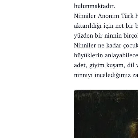
bulunmaktadır.
Ninniler Anonim Türk Hal
aktarıldığı için net bi
yüzden bir ninnin birç
Ninniler ne kadar çocuk
büyüklerin anlayabilece
adet, giyim kuşam, dil v
ninniyi incelediğimiz z