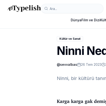
Dünya
Film ve Dizi
Kül
Kültür ve Sanat
Ninni Ned
@
sevvalbas
26 Tem 2023
Ninni, bir kültürü tan
Karga karga gak demi