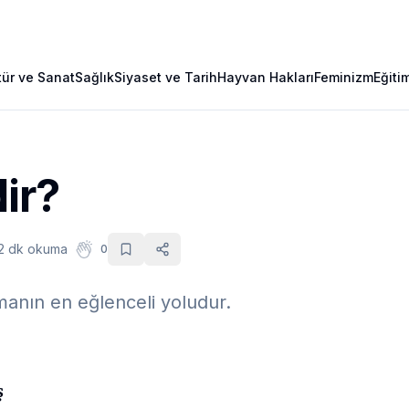
tür ve Sanat
Sağlık
Siyaset ve Tarih
Hayvan Hakları
Feminizm
Eğiti
ir?
2 dk okuma
0
ımanın en eğlenceli yoludur.
ş