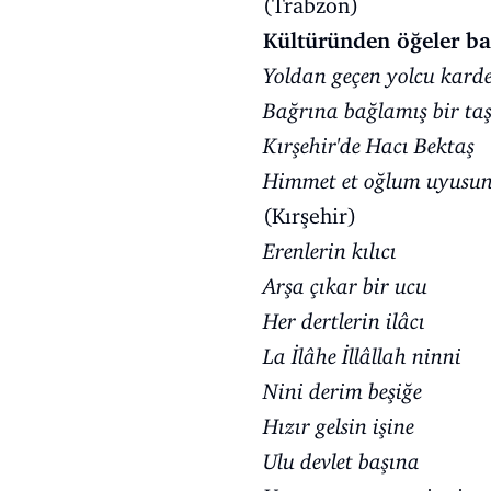
(Trabzon)
Kültüründen öğeler bar
Yoldan geçen yolcu kard
Bağrına bağlamış bir ta
Kırşehir'de Hacı Bektaş
Himmet et oğlum uyusun
(Kırşehir)
Erenlerin kılıcı
Arşa çıkar bir ucu
Her dertlerin ilâcı
La İlâhe İllâllah ninni
Nini derim beşiğe
Hızır gelsin işine
Ulu devlet başına