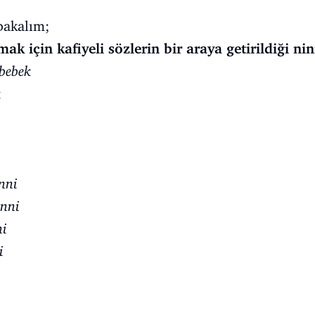
 bakalım;
k için kafiyeli sözlerin bir araya getirildiği nin
bebek
k
nni
inni
ni
i