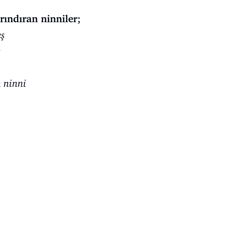
ındıran ninniler;
eş
ş
 ninni