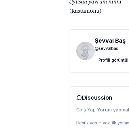
Uyusun yavrum ninni
(Kastamonu)
Şevval Baş
@
sevvalbas
Profili görüntü
Discussion
Giriş Yap
Yorum yapmak i
Henüz yorum yok. İlk yorumu