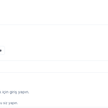
le
çin giriş yapın.
 siz yapın.