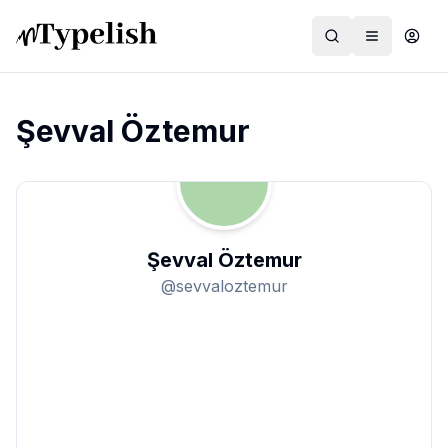
Şevval Öztemur
Dünya
Film ve Dizi
Şevval Öztemur
Kültür ve Sanat
@
sevvaloztemur
Sağlık
Siyaset ve Tarih
Hayvan Hakları
Feminizm