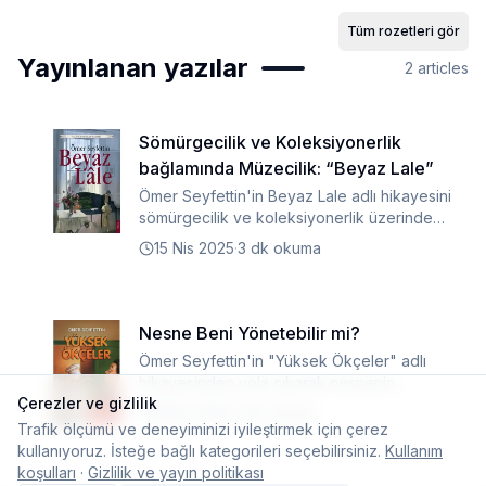
Tüm rozetleri gör
Yayınlanan yazılar
2
articles
Sömürgecilik ve Koleksiyonerlik
bağlamında Müzecilik: “Beyaz Lale”
Ömer Seyfettin'in Beyaz Lale adlı hikayesini
sömürgecilik ve koleksiyonerlik üzerinden
bir daha okumaya hazır mısınız?
15 Nis 2025
·
3 dk okuma
Nesne Beni Yönetebilir mi?
Ömer Seyfettin'in "Yüksek Ökçeler" adlı
hikayesinden yola çıkarak nesnenin
Çerezler ve gizlilik
üzerimizdeki hakimiyetini incelemeye var
9 Nis 2025
·
3 dk okuma
mısınız?
Trafik ölçümü ve deneyiminizi iyileştirmek için çerez
kullanıyoruz. İsteğe bağlı kategorileri seçebilirsiniz.
Kullanım
koşulları
·
Gizlilik ve yayın politikası