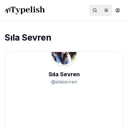
Sıla Sevren
Dünya
Film ve Dizi
Sıla Sevren
Kültür ve Sanat
@
silasevren
Sağlık
Siyaset ve Tarih
Hayvan Hakları
Feminizm