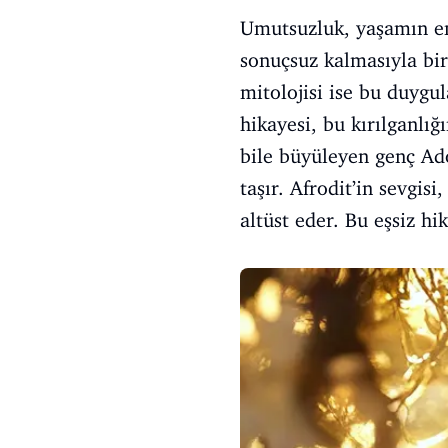
Umutsuzluk, yaşamın en 
sonuçsuz kalmasıyla bir
mitolojisi ise bu duygul
hikayesi, bu kırılganlığ
bile büyüleyen genç Adon
taşır. Afrodit’in sevgi
altüst eder. Bu eşsiz h