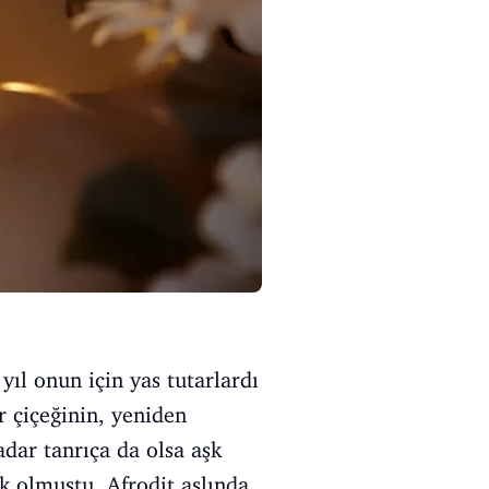
yıl onun için yas tutarlardı
r çiçeğinin, yeniden
adar tanrıça da olsa aşk
ık olmuştu. Afrodit aslında