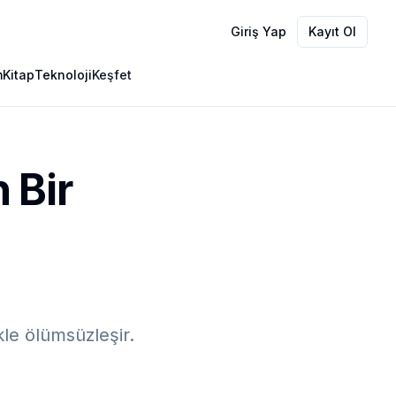
Giriş Yap
Kayıt Ol
m
Kitap
Teknoloji
Keşfet
 Bir
kle ölümsüzleşir.