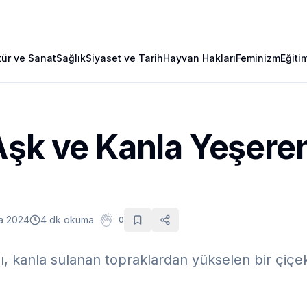
tür ve Sanat
Sağlık
Siyaset ve Tarih
Hayvan Hakları
Feminizm
Eğiti
şk ve Kanla Yeşeren
ra 2024
4 dk okuma
0
ı, kanla sulanan topraklardan yükselen bir çiçe