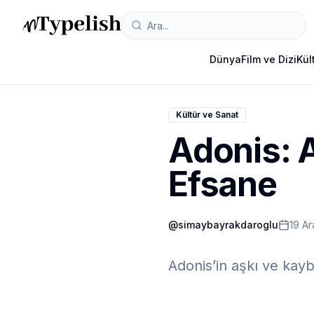
Dünya
Film ve Dizi
Kül
Kültür ve Sanat
Adonis: A
Efsane
@
simaybayrakdaroglu
19 A
Adonis’in aşkı ve kayb