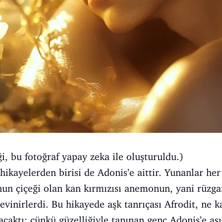
i, bu fotoğraf yapay zeka ile oluşturuldu.)
ikayelerden birisi de Adonis’e aittir. Yunanlar her 
onun çiçeği olan kan kırmızısı anemonun, yani rüzga
evinirlerdi. Bu hikayede aşk tanrıçası Afrodit, ne k
dacaktı; çünkü güzelliğiyle tanınan genç Adonis’e aş