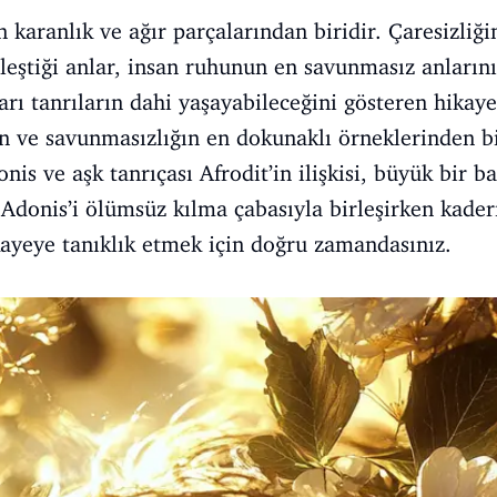
karanlık ve ağır parçalarından biridir. Çaresizliği
leştiği anlar, insan ruhunun en savunmasız anların
arı tanrıların dahi yaşayabileceğini gösteren hikaye
ın ve savunmasızlığın en dokunaklı örneklerinden bir
is ve aşk tanrıçası Afrodit’in ilişkisi, büyük bir ba
si, Adonis’i ölümsüz kılma çabasıyla birleşirken kad
ikayeye tanıklık etmek için doğru zamandasınız.