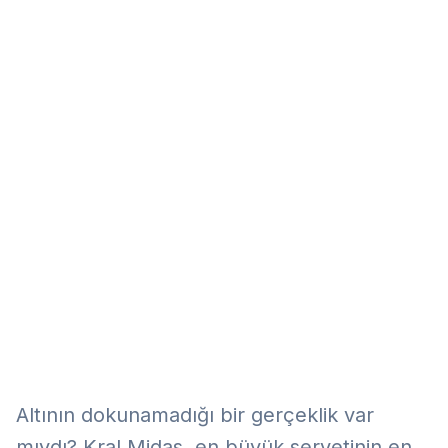
Eğitim
Kitap
Teknoloji
Keşfet
Altının dokunamadığı bir gerçeklik var
mıydı? Kral Midas, en büyük servetinin en