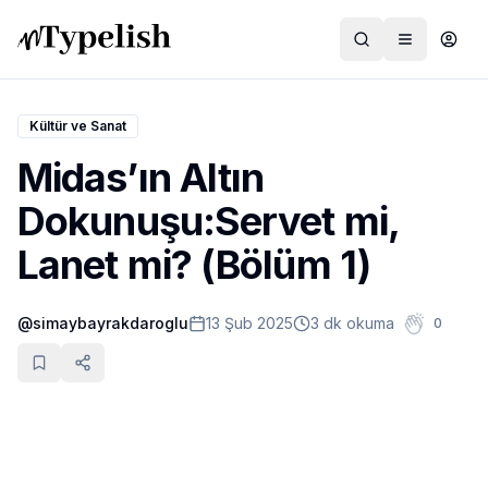
Kültür ve Sanat
Midas’ın Altın
Dünya
Dokunuşu:Servet mi,
Film ve Dizi
Lanet mi? (Bölüm 1)
Kültür ve Sanat
@
simaybayrakdaroglu
13 Şub 2025
3 dk okuma
0
Sağlık
Siyaset ve Tarih
Hayvan Hakları
Feminizm