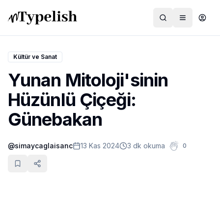
Kültür ve Sanat
Yunan Mitoloji'sinin
Dünya
Hüzünlü Çiçeği:
Film ve Dizi
Günebakan
Kültür ve Sanat
@
simaycaglaisanc
13 Kas 2024
3 dk okuma
0
Sağlık
Siyaset ve Tarih
Hayvan Hakları
Feminizm