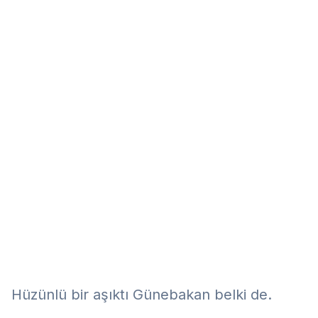
Eğitim
Kitap
Teknoloji
Keşfet
Hüzünlü bir aşıktı Günebakan belki de.