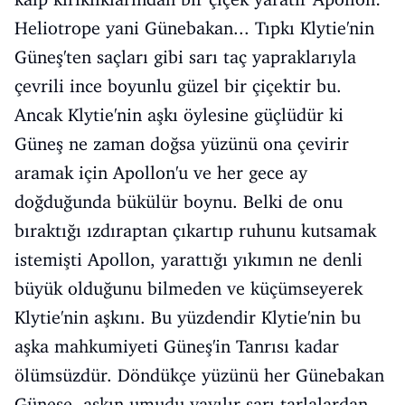
Heliotrope yani Günebakan... Tıpkı Klytie'nin
Güneş'ten saçları gibi sarı taç yapraklarıyla
çevrili ince boyunlu güzel bir çiçektir bu.
Ancak Klytie'nin aşkı öylesine güçlüdür ki
Güneş ne zaman doğsa yüzünü ona çevirir
aramak için Apollon'u ve her gece ay
doğduğunda bükülür boynu. Belki de onu
bıraktığı ızdıraptan çıkartıp ruhunu kutsamak
istemişti Apollon, yarattığı yıkımın ne denli
büyük olduğunu bilmeden ve küçümseyerek
Klytie'nin aşkını. Bu yüzdendir Klytie'nin bu
aşka mahkumiyeti Güneş'in Tanrısı kadar
ölümsüzdür. Döndükçe yüzünü her Günebakan
Güneşe, aşkın umudu yayılır sarı tarlalardan