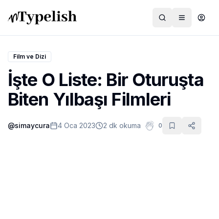
Film ve Dizi
İşte O Liste: Bir Oturuşta
Dünya
Biten Yılbaşı Filmleri
Film ve Dizi
@
simaycura
4 Oca 2023
2 dk okuma
0
Kültür ve Sanat
Sağlık
Siyaset ve Tarih
Hayvan Hakları
Feminizm