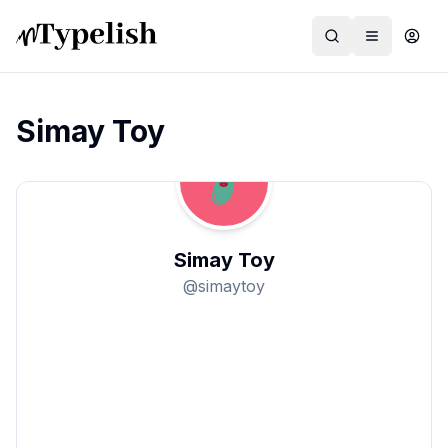
Simay Toy
Dünya
Film ve Dizi
Simay Toy
Kültür ve Sanat
@
simaytoy
Sağlık
Siyaset ve Tarih
Hayvan Hakları
Feminizm