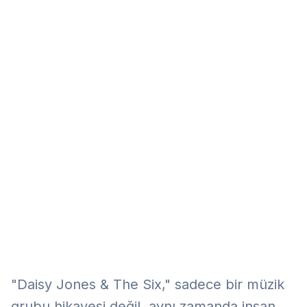
Eğitim
Kitap
Teknoloji
Keşfet
"Daisy Jones & The Six," sadece bir müzik
grubu hikayesi değil, aynı zamanda insan