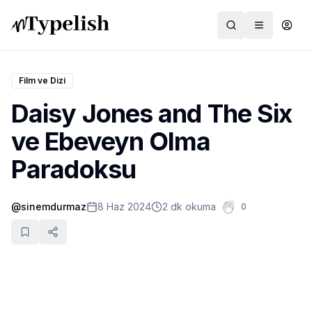
Film ve Dizi
Daisy Jones and The Six
Dünya
ve Ebeveyn Olma
Film ve Dizi
Paradoksu
Kültür ve Sanat
@
sinemdurmaz
8 Haz 2024
2 dk okuma
0
Sağlık
Siyaset ve Tarih
Hayvan Hakları
Feminizm