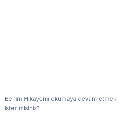
Eğitim
Kitap
Teknoloji
Keşfet
Benim Hikayemi okumaya devam etmek
ister misiniz?