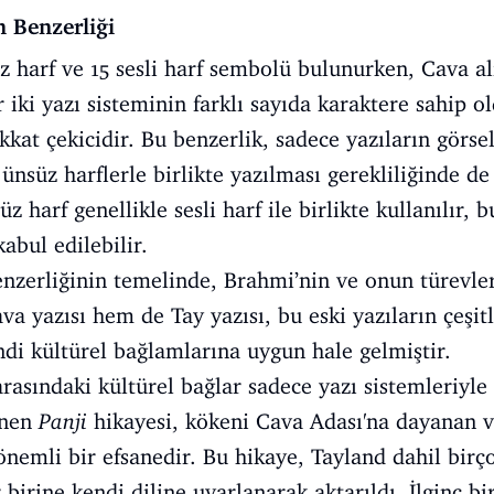
n Benzerliği
z harf ve 15 sesli harf sembolü bulunurken, Cava a
r iki yazı sisteminin farklı sayıda karaktere sahip 
kkat çekicidir. Bu benzerlik, sadece yazıların görse
ünsüz harflerle birlikte yazılması gerekliliğinde de
z harf genellikle sesli harf ile birlikte kullanılır, 
kabul edilebilir.
enzerliğinin temelinde, Brahmi’nin ve onun türevler
yazısı hem de Tay yazısı, bu eski yazıların çeşitli
di kültürel bağlamlarına uygun hale gelmiştir.
asındaki kültürel bağlar sadece yazı sistemleriyle s
linen
Panji
hikayesi, kökeni Cava Adası'na dayanan v
 önemli bir efsanedir. Bu hikaye, Tayland dahil bi
 birine kendi diline uyarlanarak aktarıldı. İlginç bi