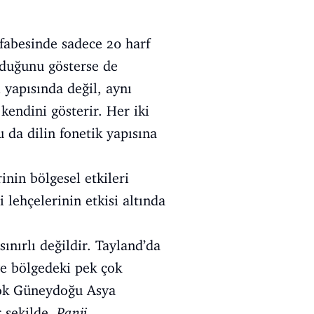
lfabesinde sadece 20 harf
olduğunu gösterse de
l yapısında değil, aynı
 kendini gösterir. Her iki
bu da dilin fonetik yapısına
inin bölgesel etkileri
 lehçelerinin etkisi altında
ınırlı değildir. Tayland’da
e bölgedeki pek çok
rçok Güneydoğu Asya
r şekilde,
Panji