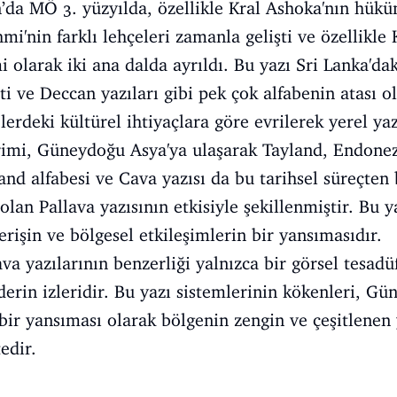
’da MÖ 3. yüzyılda, özellikle Kral Ashoka'nın hüküm
hmi'nin farklı lehçeleri zamanla gelişti ve özellikl
olarak iki ana dalda ayrıldı. Bu yazı Sri Lanka'dak
ti ve Deccan yazıları gibi pek çok alfabenin atası 
elerdeki kültürel ihtiyaçlara göre evrilerek yerel ya
rimi, Güneydoğu Asya'ya ulaşarak Tayland, Endone
yland alfabesi ve Cava yazısı da bu tarihsel süreçte
olan Pallava yazısının etkisiyle şekillenmiştir. Bu y
erişin ve bölgesel etkileşimlerin bir yansımasıdır.
a yazılarının benzerliği yalnızca bir görsel tesadüf
derin izleridir. Bu yazı sistemlerinin kökenleri, G
 bir yansıması olarak bölgenin zengin ve çeşitlenen 
edir.