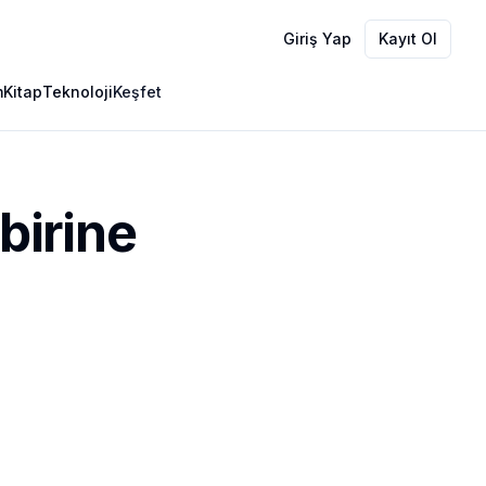
Giriş Yap
Kayıt Ol
m
Kitap
Teknoloji
Keşfet
birine