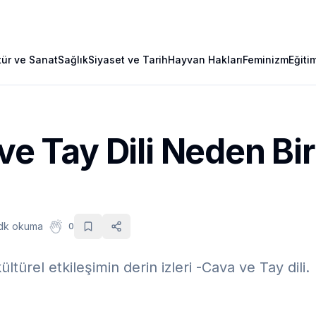
tür ve Sanat
Sağlık
Siyaset ve Tarih
Hayvan Hakları
Feminizm
Eğiti
 ve Tay Dili Neden Bir
dk okuma
0
ültürel etkileşimin derin izleri -Cava ve Tay dili.