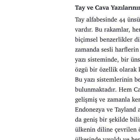
Tay ve Cava Yazılarını
Tay alfabesinde 44 ünsü
vardır. Bu rakamlar, he
biçimsel benzerlikler di
zamanda sesli harflerin 
yazı sisteminde, bir ünsü
özgü bir özellik olarak 
Bu yazı sistemlerinin b
bulunmaktadır. Hem Cava 
gelişmiş ve zamanla ken
Endonezya ve Tayland ar
da geniş bir şekilde bi
ülkenin diline çevrilen
ülkesinde yayıldı ve her