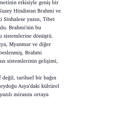
etinin etkisiyle geniş bir
e Kuzey Hindistan Brahmi ve
i Sinhalese yazısı, Tibet
oldu. Brahmi'nin bu
zı sistemlerine dönüştü.
zya, Myanmar ve diğer
n beslenmiş, Brahmi
azı sistemlerinin gelişimi,
 değil, tarihsel bir bağın
üneydoğu Asya’daki kültürel
yazılı mirasını ortaya