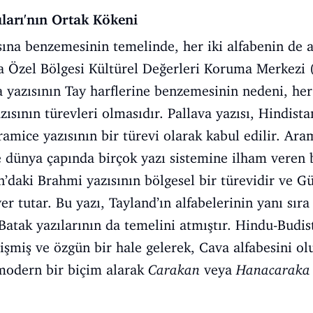
ları'nın Ortak Kökeni
sına benzemesinin temelinde, her iki alfabenin de 
a Özel Bölgesi Kültürel Değerleri Koruma Merkezi 
 yazısının Tay harflerine benzemesinin nedeni, her 
zısının türevleri olmasıdır. Pallava yazısı, Hindist
ramice yazısının bir türevi olarak kabul edilir. Ara
 dünya çapında birçok yazı sistemine ilham veren b
an’daki Brahmi yazısının bölgesel bir türevidir ve G
r tutar. Bu yazı, Tayland’ın alfabelerinin yanı sır
Batak yazılarının da temelini atmıştır. Hindu-Budis
işmiş ve özgün bir hale gelerek, Cava alfabesini ol
modern bir biçim alarak
Carakan
veya
Hanacaraka