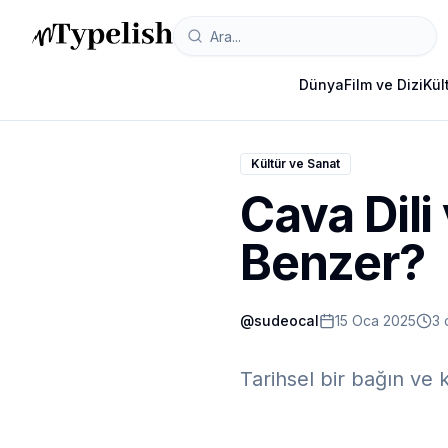
Dünya
Film ve Dizi
Kül
Kültür ve Sanat
Cava Dili
Benzer?
@
sudeocal
15 Oca 2025
3 
Tarihsel bir bağın ve k