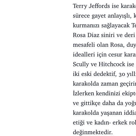
Terry Jeffords ise karak
sürece gayet anlayışlı,
kurmanızı sağlayacak T
Rosa Diaz siniri ve deri
mesafeli olan Rosa, duy
idealleri için cesur ka
Scully ve Hitchcock is
iki eski dedektif, 30 yı
karakolda zaman geçiri
İzlerken kendinizi ekip
ve gittikçe daha da yoğu
karakolda yaşanan iddial
etiği ve kadın- erkek ro
değinmektedir.