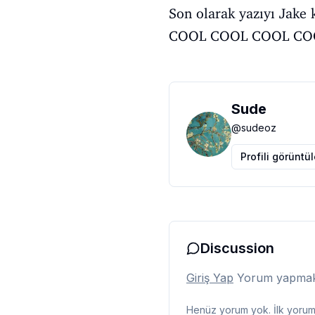
Son olarak yazıyı Jake ka
COOL COOL COOL CO
Sude
@
sudeoz
Profili görüntü
Discussion
Giriş Yap
Yorum yapmak i
Henüz yorum yok. İlk yorumu