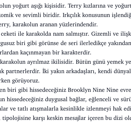
olun yoğurt aşığı kişisidir. Terry kızlarına ve yoğ
 komik ve sevimli biridir. Irkçılık konusunun işlend
erry, karakolun aranan yüzlerindendir.
 ceketi ile karakolda nam salmıştır. Gizemli ve iliş
gusuz biri gibi görünse de seri ilerledikçe yakında
rarlardan kaçınmayan bir karakterdir.
e karakolun ayrılmaz ikilisidir. Bütün günü yemek 
llık partnerlerdir. İki yakın arkadaşları, kendi dünya
rken görüyoruz.
ten biri gibi hissedeceğiniz Brooklyn Nine Nine evr
n hissedeceğiniz duygusal bağlar, eğlenceli ve sürük
ar ve tatlı atışmalarla kesinlikle izlenmeyi hak ediy
l tipolojisine karşı keskin mesajlar içeren bu dizi 