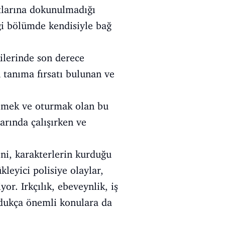
urtlarına dokunulmadığı
iği bölümde kendisiyle bağ
kilerinde son derece
n tanıma fırsatı bulunan ve
yemek ve oturmak olan bu
larında çalışırken ve
eni, karakterlerin kurduğu
leyici polisiye olaylar,
or. Irkçılık, ebeveynlik, iş
oldukça önemli konulara da