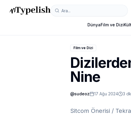
Dünya
Film ve Dizi
Kül
Film ve Dizi
Dizilerde
Nine
@
sudeoz
17 Ağu 2024
3 d
Sitcom Önerisi / Tekrar