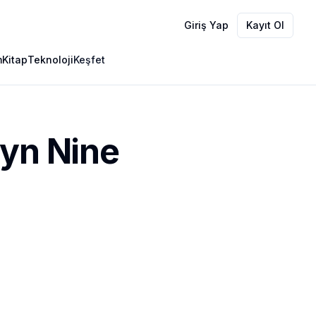
Giriş Yap
Kayıt Ol
m
Kitap
Teknoloji
Keşfet
lyn Nine