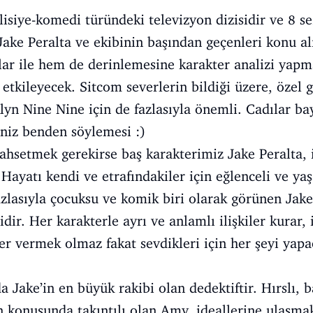
isiye-komedi türündeki televizyon dizisidir ve 8 
ake Peralta ve ekibinin başından geçenleri konu a
lar ile hem de derinlemesine karakter analizi yapm
 etkileyecek. Sitcom severlerin bildiği üzere, özel 
lyn Nine Nine için de fazlasıyla önemli. Cadılar b
iniz benden söylemesi :)
ahsetmek gerekirse baş karakterimiz Jake Peralta, i
 Hayatı kendi ve etrafındakiler için eğlenceli ve ya
zlasıyla çocuksu ve komik biri olarak görünen Jake
dir. Her karakterle ayrı ve anlamlı ilişkiler kurar,
ler vermek olmaz fakat sevdikleri için her şeyi yap
Jake’in en büyük rakibi olan dedektiftir. Hırslı, ba
n konusunda takıntılı olan Amy, ideallerine ulaşmak 