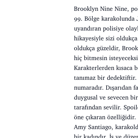
Brooklyn Nine Nine, pol
99. Bölge karakolunda J
uyandıran polisiye olay
hikayesiyle sizi oldukça
oldukça güzeldir, Brook
hiç bitmesin isteyeceks
Karakterlerden kısaca b
tanımaz bir dedektiftir.
numaradır. Dışarıdan fa
duygusal ve sevecen biri
tarafından sevilir. Spoi
öne çıkaran özelliğidir.
Amy Santiago, karakolda 
bir kadındır. İş ve düze