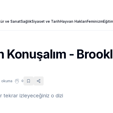
tür ve Sanat
Sağlık
Siyaset ve Tarih
Hayvan Hakları
Feminizm
Eğiti
n Konuşalım - Brook
k okuma
0
 tekrar izleyeceğiniz o dizi