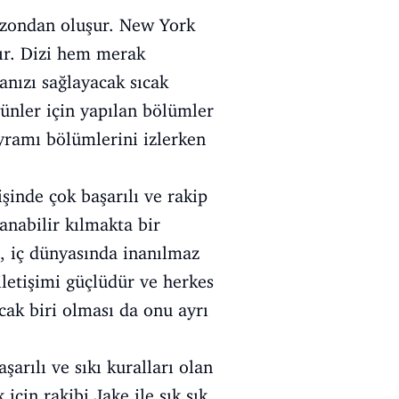
sezondan oluşur. New York
lır. Dizi hem merak
anızı sağlayacak sıcak
günler için yapılan bölümler
ayramı bölümlerini izlerken
şinde çok başarılı ve rakip
şanabilir kılmakta bir
, iç dünyasında inanılmaz
 iletişimi güçlüdür ve herkes
acak biri olması da onu ayrı
şarılı ve sıkı kuralları olan
için rakibi Jake ile sık sık