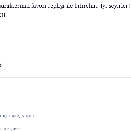
rakterinin favori repliği ile bitirelim. İyi seyirler!
OL
le
çin giriş yapın.
 siz yapın.