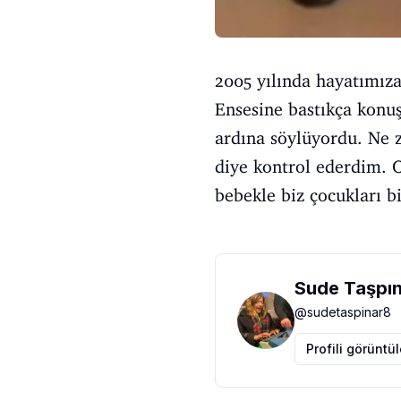
2005 yılında hayatımız
Ensesine bastıkça konuş
ardına söylüyordu. Ne 
diye kontrol ederdim. O
bebekle biz çocukları b
Sude Taşpı
@
sudetaspinar8
Profili görüntü