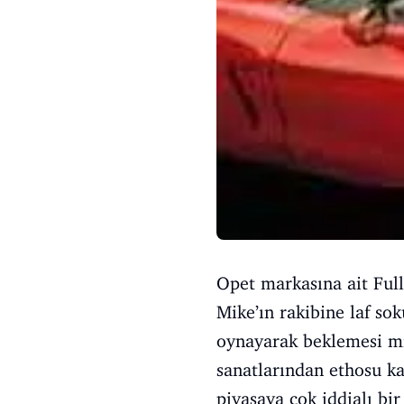
Opet markasına ait Full
Mike’ın rakibine laf sok
oynayarak beklemesi mi
sanatlarından ethosu kar
piyasaya çok iddialı bir