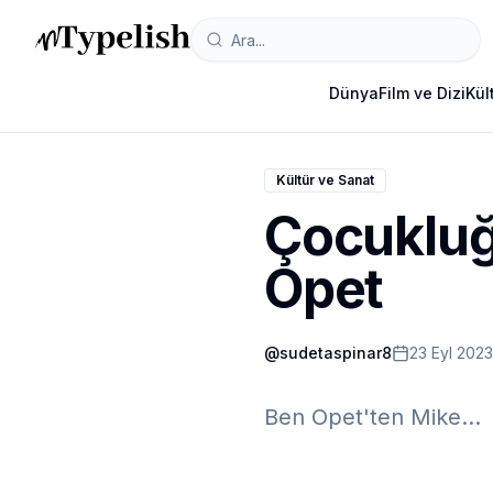
Dünya
Film ve Dizi
Kül
Kültür ve Sanat
Çocukluğ
Opet
@
sudetaspinar8
23 Eyl 2023
Ben Opet'ten Mike...