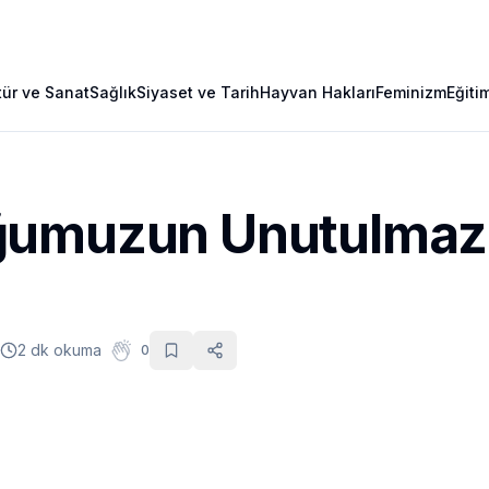
tür ve Sanat
Sağlık
Siyaset ve Tarih
Hayvan Hakları
Feminizm
Eğiti
umuzun Unutulmaz 
2 dk okuma
0