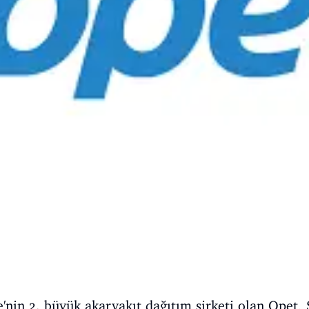
e'nin 2. büyük akaryakıt dağıtım şirketi olan Opet