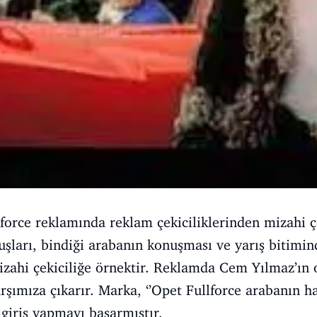
force reklamında reklam çekiciliklerinden mizahi çek
uşları, bindiği arabanın konuşması ve yarış bitimind
zahi çekiciliğe örnektir. Reklamda Cem Yılmaz’ın
şımıza çıkarır. Marka, ‘’Opet Fullforce arabanın ha
 giriş yapmayı başarmıştır.