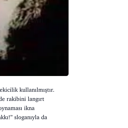
icilik kullanılmıştır.
e rakibini langırt
 oynaması ikna
kkı!’’ sloganıyla da