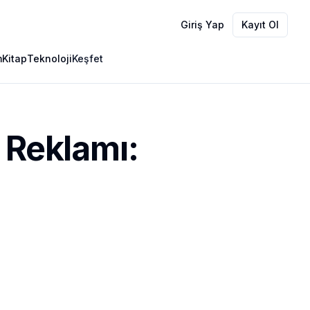
Giriş Yap
Kayıt Ol
m
Kitap
Teknoloji
Keşfet
Reklamı: