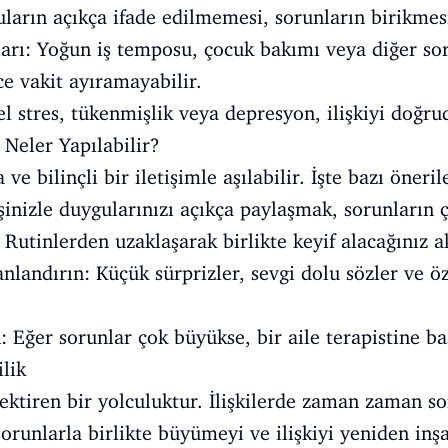
guların açıkça ifade edilmemesi, sorunların birikmes
rı: Yoğun iş temposu, çocuk bakımı veya diğer so
nce vakit ayıramayabilir.
el stres, tükenmişlik veya depresyon, ilişkiyi doğrud
Neler Yapılabilir?
ve bilinçli bir iletişimle aşılabilir. İşte bazı öneril
Eşinizle duygularınızı açıkça paylaşmak, sorunların
Rutinlerden uzaklaşarak birlikte keyif alacağınız ak
andırın: Küçük sürprizler, sevgi dolu sözler ve ö
: Eğer sorunlar çok büyükse, bir aile terapistine b
lik
erektiren bir yolculuktur. İlişkilerde zaman zaman s
orunlarla birlikte büyümeyi ve ilişkiyi yeniden inş