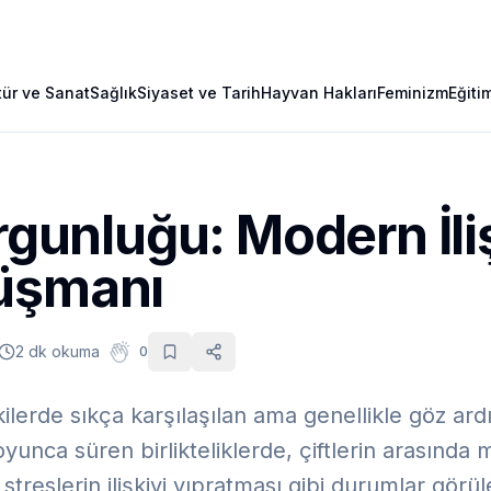
tür ve Sanat
Sağlık
Siyaset ve Tarih
Hayvan Hakları
Feminizm
Eğiti
orgunluğu: Modern İli
üşmanı
2 dk okuma
0
şkilerde sıkça karşılaşılan ama genellikle göz ar
boyunca süren birlikteliklerde, çiftlerin arasınd
treslerin ilişkiyi yıpratması gibi durumlar görül