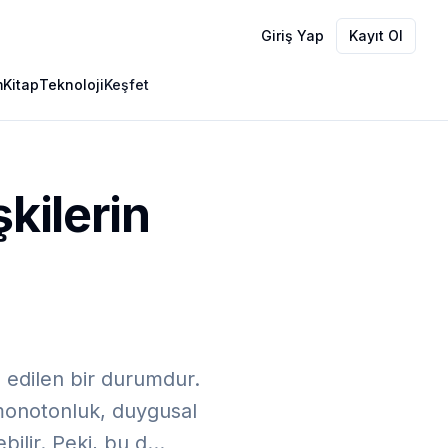
Giriş Yap
Kayıt Ol
m
Kitap
Teknoloji
Keşfet
şkilerin
dı edilen bir durumdur.
a monotonluk, duygusal
ebilir. Peki, bu d…