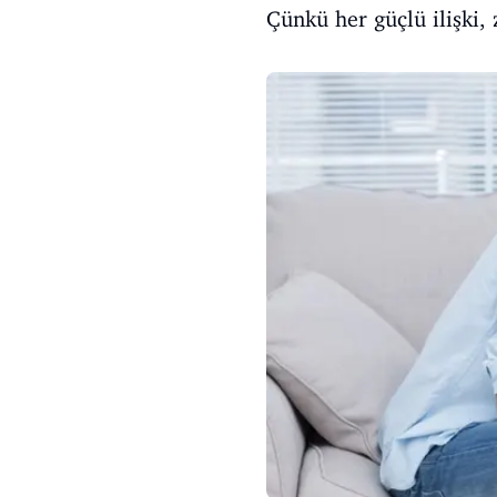
Çünkü her güçlü ilişki,