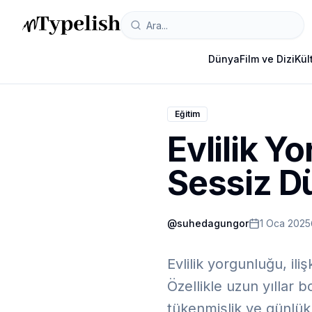
Dünya
Film ve Dizi
Kül
Eğitim
Evlilik Y
Sessiz D
@
suhedagungor
1 Oca 2025
Evlilik yorgunluğu, ili
Özellikle uzun yıllar 
tükenmişlik ve günlük s