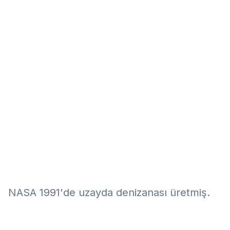
Eğitim
Kitap
Teknoloji
Keşfet
NASA 1991'de uzayda denizanası üretmiş.