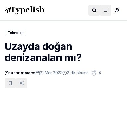
Teknoloji
Uzayda doğan
Dünya
denizanaları mı?
Film ve Dizi
@
suzanatmaca
21 Mar 2023
2 dk okuma
0
Kültür ve Sanat
Sağlık
Siyaset ve Tarih
Hayvan Hakları
Feminizm