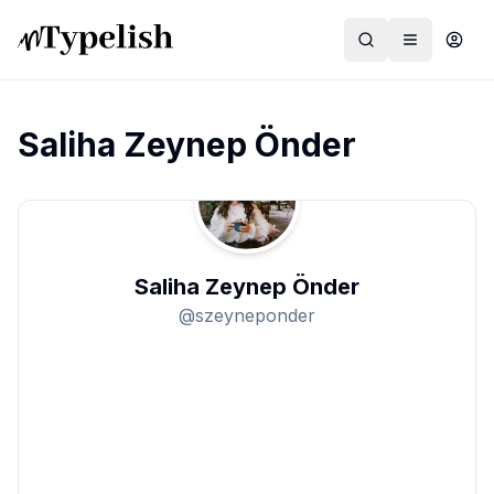
Saliha Zeynep Önder
Dünya
Film ve Dizi
Saliha Zeynep Önder
Kültür ve Sanat
@
szeyneponder
Sağlık
Siyaset ve Tarih
Hayvan Hakları
Feminizm