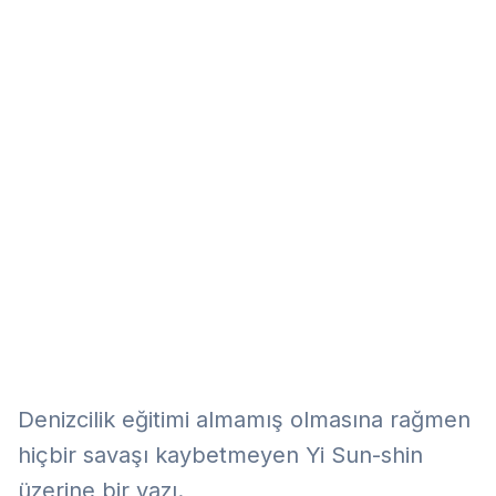
Eğitim
Kitap
Teknoloji
Keşfet
Denizcilik eğitimi almamış olmasına rağmen
hiçbir savaşı kaybetmeyen Yi Sun-shin
üzerine bir yazı.