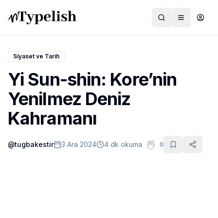
Siyaset ve Tarih
Yi Sun-shin: Kore’nin
Dünya
Yenilmez Deniz
Film ve Dizi
Kahramanı
Kültür ve Sanat
@
tugbakestir
3 Ara 2024
4 dk okuma
0
Sağlık
Siyaset ve Tarih
Hayvan Hakları
Feminizm